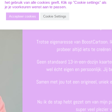
het gebruik van alle cookies geeft. Klik op "Cookie settings" als
je je voorkeuren wenst aan te passen.
Hi, i
Accepteer cookies
Cookie Settings
Trotse eigenaresse van BoostCartoon. Ik
probeer altijd iets te creëre
Geen standaard 13-in-een-dozijn kaarten,
wel écht eigen en persoonlijk. Jij 
Samen met jou tot een origineel, uniek e
Nu ik de stap hebt gezet om van mijn p
super veel plezier 