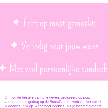
✦
Écht op maat gemaakt;
✦
Volledig naar jouw wens
✦
Met veel persoonlijke aandach
mijn vrolijke bubbly Disney/cartoo
Unieke cookies
Om jou de beste ervaring te geven, gebaseerd op jouw
voorkeuren en gedrag op de BoostCartoon website, verzamel
ik cookies. Klik op "Accepteer cookies" als je toestemming tot