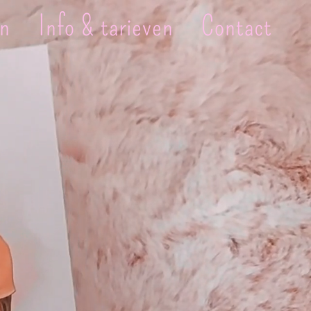
en
Info & tarieven
Contact