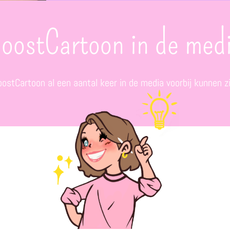
oostCartoon in de med
oostCartoon al een aa
ntal keer in de media voorbij kunnen 