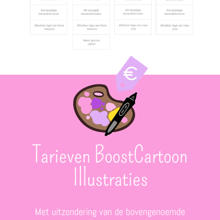
Tarieven BoostCartoon
Illustraties
Met uitzondering van de bovengenoemde