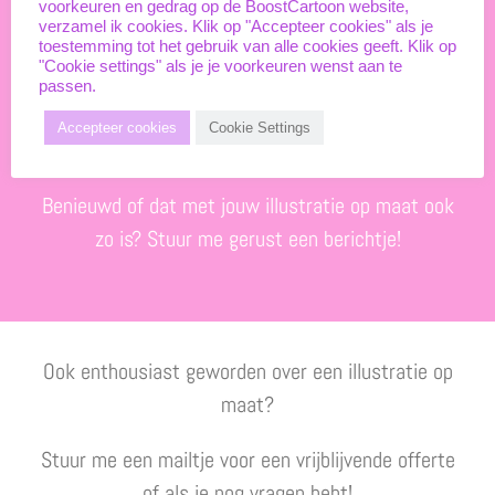
voorkeuren en gedrag op de BoostCartoon website,
verzamel ik cookies. Klik op "Accepteer cookies" als je
toestemming tot het gebruik van alle cookies geeft. Klik op
"Cookie settings" als je je voorkeuren wenst aan te
passen.
Handig om te weten; in sommige gevallen werk ik
Accepteer cookies
Cookie Settings
met een licentieovereenkomst.
Benieuwd of dat met jouw illustratie op maat ook
zo is? Stuur me gerust een berichtje!
Ook enthousiast geworden over een illustratie op
maat?
Stuur me een mailtje voor een vrijblijvende offerte
of als je nog vragen hebt!