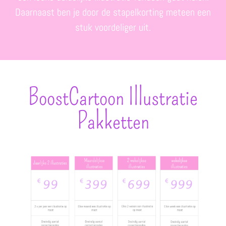
Daarnaast ben je door de stapelkorting meteen een
stuk voordeliger uit.
BoostCartoon Illustratie
Pakketten