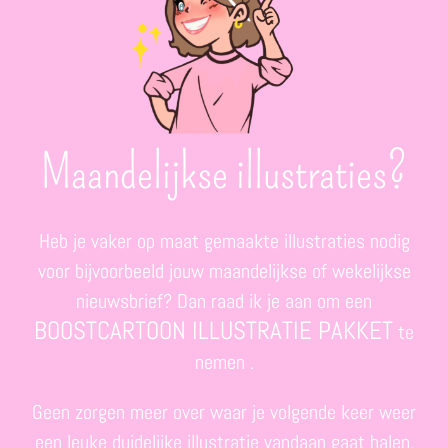
Maandelijkse illustraties?
Heb je vaker op maat gemaakte illustraties nodig
voor bijvoorbeeld jouw maandelijkse of wekelijkse
nieuwsbrief? Dan raad ik je aan om een
BOOSTCARTOON ILLUSTRATIE PAKKET
te
nemen .
Geen zorgen meer over waar je volgende keer weer
een leuke duidelijke illustratie vandaan gaat halen.