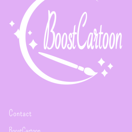
Contact
BoostCartoon