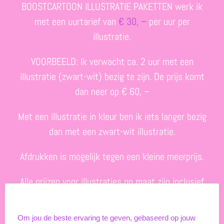
BOOSTCARTOON ILLUSTRATIE PAKETTEN werk ik
met een uurtarief van
€ 30, –
per uur per
illustratie.
VOORBEELD: Ik verwacht ca. 2 uur met een
illustratie (zwart-wit) bezig te zijn. De prijs komt
dan neer op € 60, –
Met een illustratie in kleur ben ik iets langer bezig
dan met een zwart-wit illustratie.
Afdrukken is mogelijk tegen een kleine meerprijs.
Alle prijzen voor illustraties op maat zijn inclusief
btw.
Unieke cookies
Om jou de beste ervaring te geven, gebaseerd op jouw