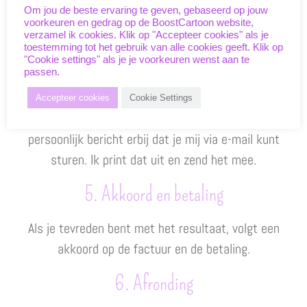
Om jou de beste ervaring te geven, gebaseerd op jouw
Wanneer je tevreden bent met het resultaat,
voorkeuren en gedrag op de BoostCartoon website,
worden de portretten in hoge kwaliteit afgedrukt
verzamel ik cookies. Klik op "Accepteer cookies" als je
toestemming tot het gebruik van alle cookies geeft. Klik op
en ingelijst. De levering gebeurt per pakketdienst
"Cookie settings" als je je voorkeuren wenst aan te
passen.
op elk gewenst adres binnen Nederland en België.
Je kunt de portretten dus ook rechtstreeks naar je
Accepteer cookies
Cookie Settings
werknemer/ zakelijke relatie sturen, evt. met een
persoonlijk bericht erbij dat je mij via e-mail kunt
sturen. Ik print dat uit en zend het mee.
5. Akkoord en betaling
Als je tevreden bent met het resultaat, volgt een
akkoord op de factuur en de betaling.
6. Afronding