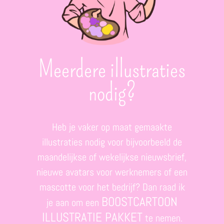
Meerdere illustraties
nodig?
Heb je vaker op maat gemaakte
illustraties nodig voor bijvoorbeeld de
maandelijkse of wekelijkse nieuwsbrief,
nieuwe avatars voor werknemers of een
mascotte voor het bedrijf? Dan raad ik
BOOSTCARTOON
je aan om een
ILLUSTRATIE PAKKET
te nemen.