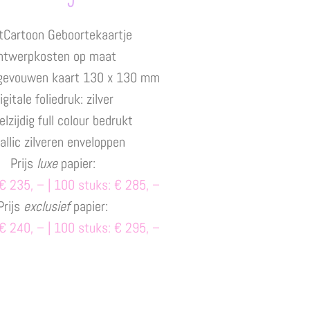
tCartoon Geboortekaartje
ntwerpkosten op maat
gevouwen kaart 130 x 130 mm
igitale foliedruk: zilver
lzijdig full colour bedrukt
allic zilveren enveloppen
Prijs
luxe
papier:
€ 235, – | 100 stuks: € 285, –
Prijs
exclusief
papier:
 € 240
, – | 100 stuks: € 295, –