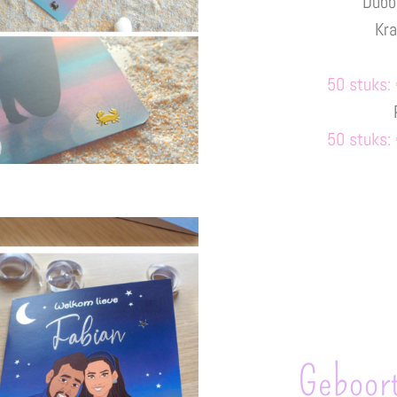
Dubbe
Kra
50 stuks: 
50 stuks: 
Geboort