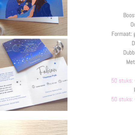
Boos
O
Formaat: 
D
Dubbe
Met
50 stuks: 
50 stuks: