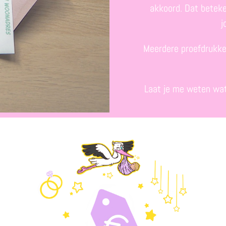
akkoord. Dat beteke
j
Meerdere proefdrukken
Laat je me weten wat 