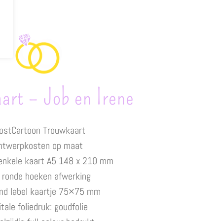
art – Job en Irene
ostCartoon Trouwkaart
ntwerpkosten op maat
enkele kaart A5 148 x 210 mm
 ronde hoeken afwerking
nd label kaartje 75×75 mm
itale foliedruk: goudfolie