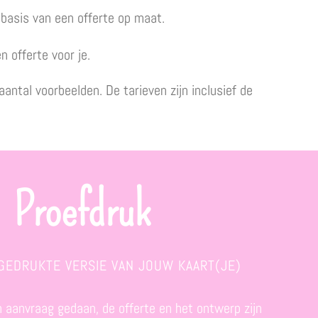
p basis van een offerte op maat.
n offerte voor je.
antal voorbeelden. De tarieven zijn inclusief de
Proefdruk
 GEDRUKTE VERSIE VAN JOUW KAART(JE)
 aanvraag gedaan, de offerte en het ontwerp zijn