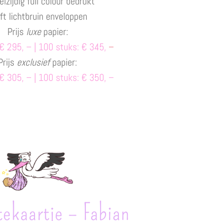
lzijdig full colour bedrukt
ft lichtbruin enveloppen
Prijs
luxe
papier:
€ 295, – | 100 stuks: € 345,
–
Prijs
exclusief
papier:
€ 305, – | 100 stuks: € 350, –
ekaartje – Fabian